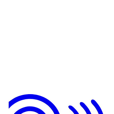
06
/
07
Dima
Kapitel 5 - Das Verschwinden des Widders
Anhören
Der Wirt
07
07
/
07
Der Wirt
Kapitel 15 - Tannende und am Frost
Anhören