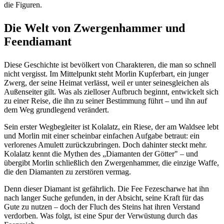
die Figuren.
Die Welt von Zwergenhammer und
Feendiamant
Diese Geschichte ist bevölkert von Charakteren, die man so schnell
nicht vergisst. Im Mittelpunkt steht Morlin Kupferbart, ein junger
Zwerg, der seine Heimat verlässt, weil er unter seinesgleichen als
Außenseiter gilt. Was als zielloser Aufbruch beginnt, entwickelt sich
zu einer Reise, die ihn zu seiner Bestimmung führt – und ihn auf
dem Weg grundlegend verändert.
Sein erster Wegbegleiter ist Kolalatz, ein Riese, der am Waldsee lebt
und Morlin mit einer scheinbar einfachen Aufgabe betraut: ein
verlorenes Amulett zurückzubringen. Doch dahinter steckt mehr.
Kolalatz kennt die Mythen des „Diamanten der Götter" – und
übergibt Morlin schließlich den Zwergenhammer, die einzige Waffe,
die den Diamanten zu zerstören vermag.
Denn dieser Diamant ist gefährlich. Die Fee Fezescharwe hat ihn
nach langer Suche gefunden, in der Absicht, seine Kraft für das
Gute zu nutzen – doch der Fluch des Steins hat ihren Verstand
verdorben. Was folgt, ist eine Spur der Verwüstung durch das