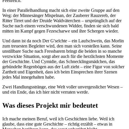
Feenreich.
In einer Parallelhandlung macht sich eine zweite Gruppe auf den
Weg: der Minnesänger Mispelnan, der Zauberer Rauzereb, der
Ritter Tirret und der Druide Waldväterchen – ursprünglich auf der
Suche nach einem verschwundenen Widder, finden sie sich bald
mitten im Kampf gegen Fezescharwe und ihre Schergen wieder.
Und dann ist da noch Der G'selchte – ein Laufschwein, das Morlin
zum treuesten Begleiter wird, den man sich vorstellen kann. Seine
unstillbare Suche nach Fressbarem bringt die beiden in so manche
verzwickte Situation, sorgt aber auch für die herzlichsten Momente
der Geschichte. Und Cymidie, das Schnecklingsmädchen, das
gebündelte Regenbögen aus der Luft zieht – eine Figur von solcher
Zartheit und Eigenheit, dass ich beim Einsprechen ihrer Szenen
jedes Mal innegehalten habe.
Zwei Handlungsstränge, eine Welt voller unvergesslicher Wesen –
und ein Ende, das ich hier nicht verraten werde.
Was dieses Projekt mir bedeutet
Ich mache meinen Beruf, weil ich Geschichten liebe. Weil ich
glaube, dass eine gute Geschichte – richtig erzählt – etwas in