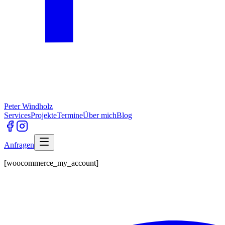
Peter Windholz
Services
Projekte
Termine
Über mich
Blog
Anfragen
[woocommerce_my_account]